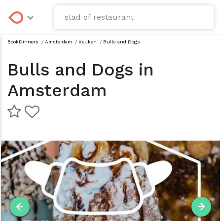
BookDinners
/
Amsterdam
/
keuken
/
Bulls and Dogs
Bulls and Dogs in
Amsterdam