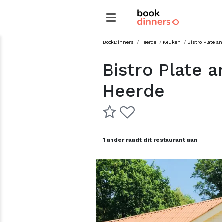
BookDinners
/
Heerde
/
keuken
/
Bistro Plate 
Bistro Plate 
Heerde
1 ander raadt dit restaurant aan