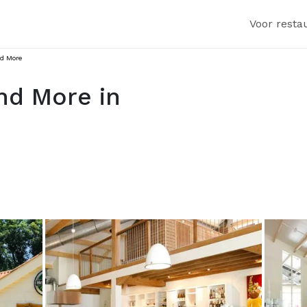
Voor resta
and More
and More in