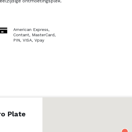
veelzijdige ontmoetingsplek.
American Express,
Contant,
MasterCard,
PIN,
VISA,
Vpay
ro Plate