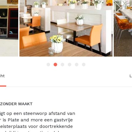
cht
L
JZONDER MAAKT
igt op een steenworp afstand van
r is Plate and more een gastvrije
leisterplaats voor doortrekkende