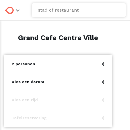
Grand Cafe Centre Ville
2 personen
1
2
3
4
Kies een datum
5
6
7
8
Kies een tijd
9
10
11
12
Tafelreservering