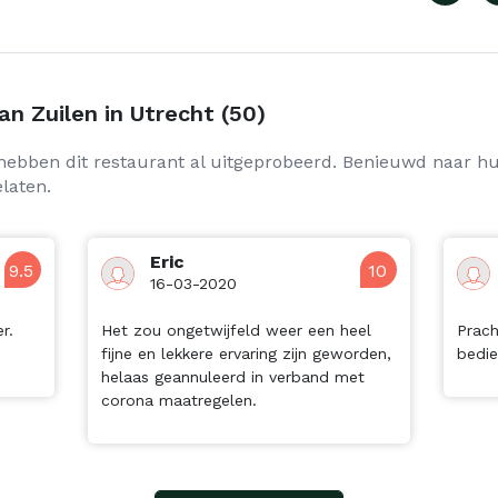
n Zuilen in Utrecht (50)
hebben dit restaurant al uitgeprobeerd. Benieuwd naar hu
laten.
Eric
9.5
10
16-03-2020
r.
Het zou ongetwijfeld weer een heel
Prach
fijne en lekkere ervaring zijn geworden,
bedie
helaas geannuleerd in verband met
corona maatregelen.