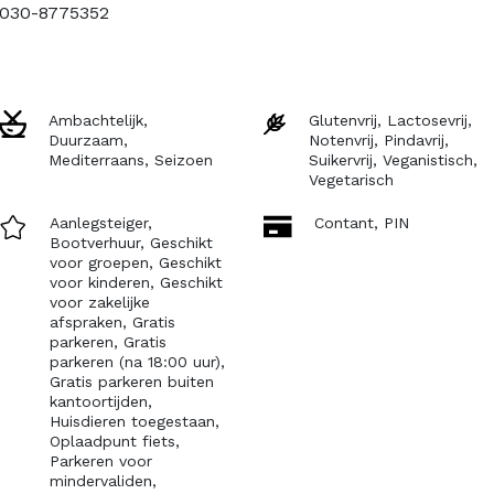
a 030-8775352
Ambachtelijk,
Glutenvrij,
Lactosevrij,
Duurzaam,
Notenvrij,
Pindavrij,
Mediterraans,
Seizoen
Suikervrij,
Veganistisch,
Vegetarisch
Aanlegsteiger,
Contant,
PIN
Bootverhuur,
Geschikt
voor groepen,
Geschikt
voor kinderen,
Geschikt
voor zakelijke
afspraken,
Gratis
parkeren,
Gratis
parkeren (na 18:00 uur),
Gratis parkeren buiten
kantoortijden,
Huisdieren toegestaan,
Oplaadpunt fiets,
Parkeren voor
mindervaliden,