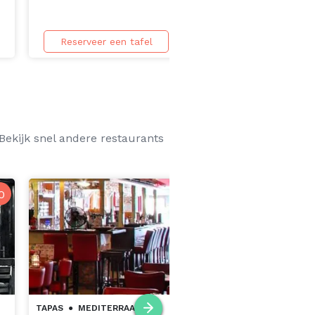
Reserveer een tafel
Reserveer een taf
Bekijk snel andere restaurants
0
TAPAS
●
MEDITERRAANS
MEDITERRAANS
●
INTERNAT