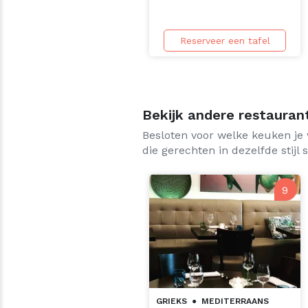
Reserveer een tafel
Bekijk andere restaura
Besloten voor welke keuken je 
die gerechten in dezelfde stijl
9
GRIEKS
●
MEDITERRAANS