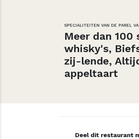
SPECIALITEITEN VAN DE PAREL V
Meer dan 100 s
whisky's,
Bief
zij-lende,
Altij
appeltaart
Deel dit restaurant m