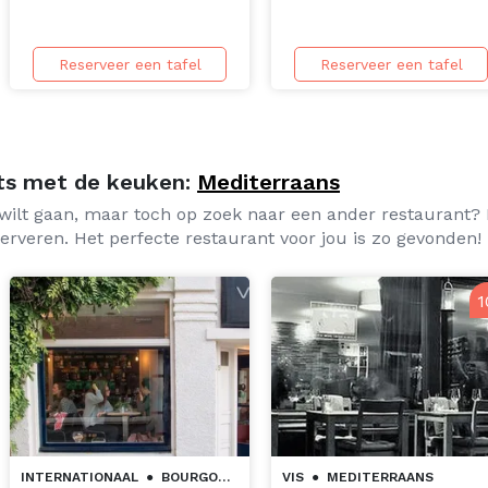
Reserveer een tafel
Reserveer een tafel
nts met de keuken:
Mediterraans
wilt gaan, maar toch op zoek naar een ander restaurant? 
 serveren. Het perfecte restaurant voor jou is zo gevonden!
1
INTERNATIONAAL
●
BOURGONDISCH
VIS
●
MEDITERRAANS