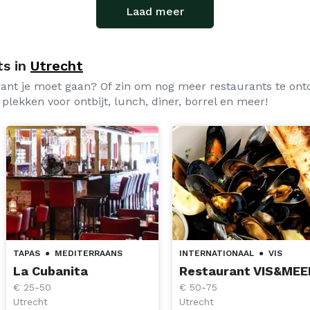
Laad meer
ts in
Utrecht
urant je moet gaan? Of zin om nog meer restaurants te on
 plekken voor ontbijt, lunch, diner, borrel en meer!
TAPAS
●
MEDITERRAANS
INTERNATIONAAL
●
VIS
La Cubanita
Restaurant VIS&MEE
€ 25-50
€ 50-75
Utrecht
Utrecht