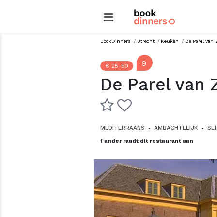
BookDinners
/
Utrecht
/
keuken
/
De Parel van
9
€ 25-50
De Parel van 
MEDITERRAANS
AMBACHTELIJK
SE
●
●
1 ander raadt dit restaurant aan