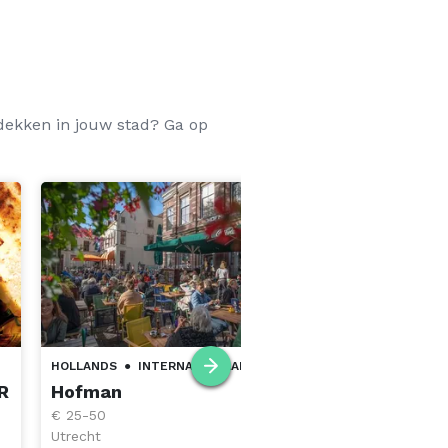
tdekken in jouw stad? Ga op
HOLLANDS
●
INTERNATIONAAL
MEDITERRAANS
●
GRIEK
R
Hofman
Grieks restauran
€ 25-50
Rhodos
Utrecht
Utrecht